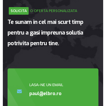
SOLICITA
O
OFERTA
PERSONALIZATA
Te
sunam
in
cel
mai
scurt
timp
pentru
a
gasi
impreuna
solutia
potrivita
pentru
tine.
LASA-NE UN EMAIL
paul@elbro.ro