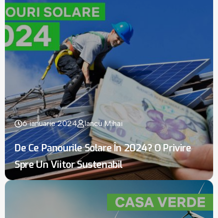
6 ianuarie 2024
Iancu Mihai
De Ce Panourile Solare În 2024? O Privire
Spre Un Viitor Sustenabil