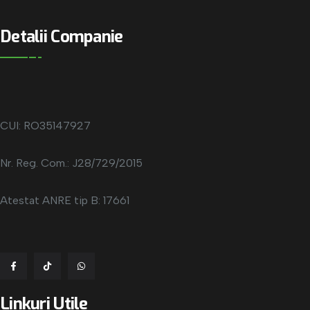
Detalii Companie
CUI: RO35147927
Nr. Reg. Com.: J28/729/2015
Atestat ANRE tip B: 17661
Linkuri Utile