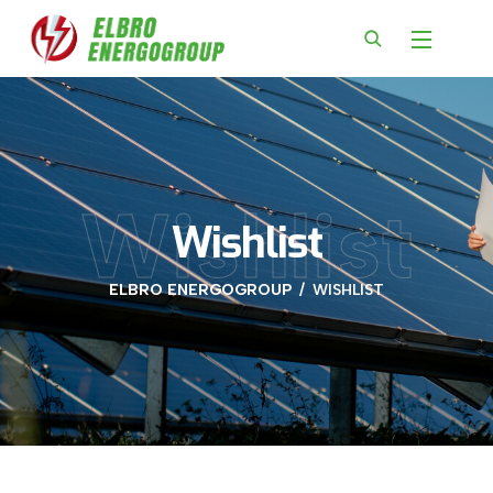
Wishlist
Wishlist
ELBRO ENERGOGROUP
WISHLIST