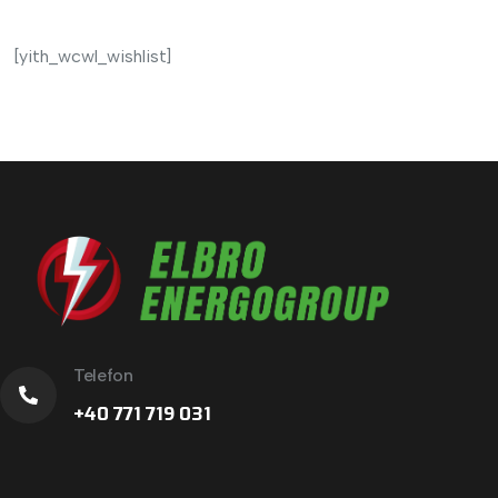
[yith_wcwl_wishlist]
Telefon
+40 771 719 031