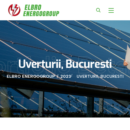
rtfolio Deta
Uverturii, Bucuresti
ELBRO ENERGOGROUP
2023
UVERTURII, BUCURESTI