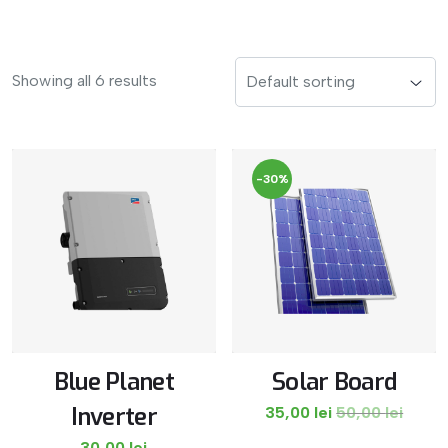
Showing all 6 results
-30%
Blue Planet
Solar Board
Inverter
35,00
lei
50,00
lei
30,00
lei